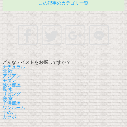
この記事のカテゴリ一覧
どんなテイストをお探しですか？
ナチュラル
北 欧
アジアン
モダン
狭い部屋
風 水
リビング
寝 室
子供部屋
ワンルーム
すのこ
カラボ