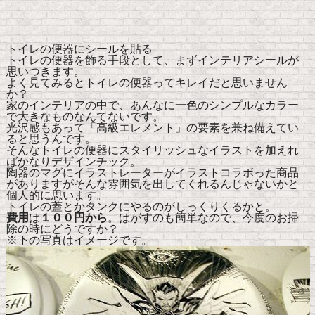
トイレの便器にシールを貼る
トイレの便器を飾る手段として、まずインテリアシールが
思いつきます。
よく見てみるとトイレの便器ってキレイだと思いません
か？
家のインテリアの中で、あんなに一色のシンプルなカラー
で大きなものなんてないです。
光沢感もあって「高級エレメント」の要素を兼ね備えてい
ると思うんです。
そんなトイレの便器にスタイリッシュなイラストを加えれ
ばかなりデザインチック。
陶器のマグにイラストレーターがイラストコラボった商品
がありますがそんな雰囲気を出してくれるんじゃないかと
個人的に思います。
トイレの蓋とかタンクにやるのがしっくりくるかと。
費用
は
１００円から
。はがすのも簡単なので、今度のお掃
除の時にどうですか？
※下の写真はイメージです。