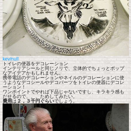
kev/null
トイレの便器をデコレーション
インテリアシールと同じノリで、立体的でちょっとポップ
なアイデアかもしれません。
携帯電話のデコレーションやネイルのデコレーションに使
うようなデコシールやデコパーツをトイレの便器にデコレ
ーション！
ワンポイントでやれば下品じゃないですし、キラキラ感も
だせるので、、、ためしてみたい。
費用
は
２，３千円ぐらい
でしょう。