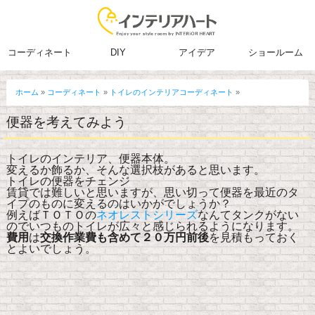
コーディネート
DIY
アイデア
ショールーム
ホーム
»
コーディネート
»
トイレのインテリアコーディネート
»
便器を考えてみよう
トイレのインテリア、便器本体。
変えるか飾るか、そんな選択枝があると思います。
トイレの便器をチェンジ
賃貸では難しいと思いますが、思い切って便器を最近のタ
イプのものに変えるのはいかがでしょうか？
例えばＴＯＴＯの
ネオレストシリーズ
なんてタンクがない
のでいつものトイレが広々と感じられるようになります。
費用
は
交換作業費も含めて２０万円前後
を見積もっておく
とよいでしょう。