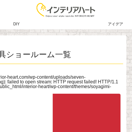
DIY
アイデア
具ショールーム一覧
erior-heart.com/wp-content/uploads/seven-
g): failed to open stream: HTTP request failed! HTTP/1.1
blic_html/interior-heart/wp-content/themes/soyagimi-