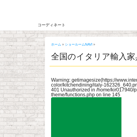
コーディネート
ホーム
»
ショールームNAVI
»
全国のイタリア輸入家
Warning
: getimagesize(https://www.int
color/kitchendining/italy-162326_640.pn
401 Unauthorized in
/home/kir017940/pu
theme/functions.php
on line
145