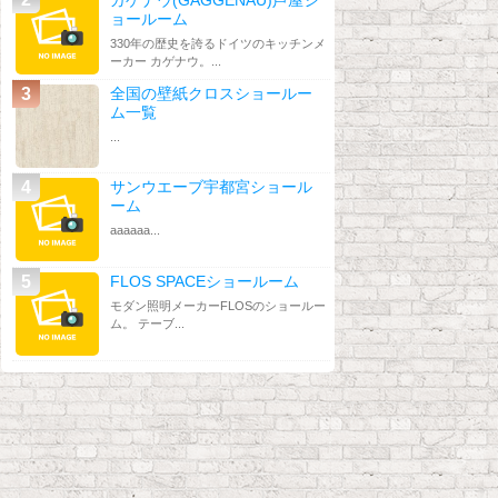
ョールーム
330年の歴史を誇るドイツのキッチンメ
ーカー カゲナウ。...
全国の壁紙クロスショールー
ム一覧
...
サンウエーブ宇都宮ショール
ーム
aaaaaa...
FLOS SPACEショールーム
モダン照明メーカーFLOSのショールー
ム。 テーブ...