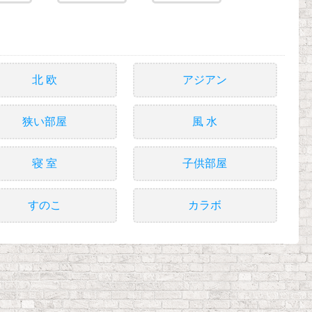
北 欧
アジアン
狭い部屋
風 水
寝 室
子供部屋
すのこ
カラボ