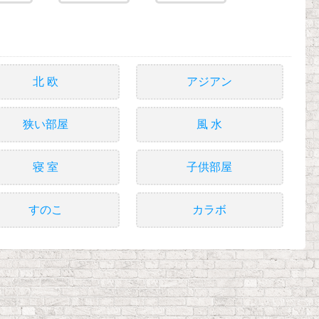
北 欧
アジアン
狭い部屋
風 水
寝 室
子供部屋
すのこ
カラボ