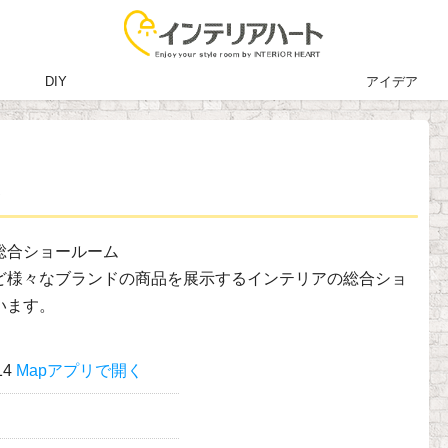
DIY
アイデア
ム
総合ショールーム
ど様々なブランドの商品を展示するインテリアの総合ショ
います。
14
Mapアプリで開く