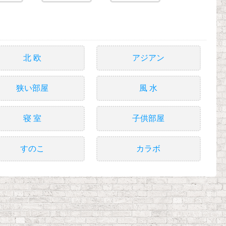
北 欧
アジアン
狭い部屋
風 水
寝 室
子供部屋
すのこ
カラボ