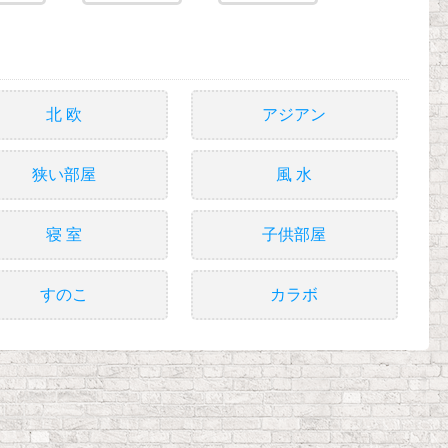
北 欧
アジアン
狭い部屋
風 水
寝 室
子供部屋
すのこ
カラボ