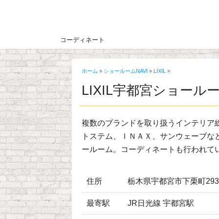
コーディネート
ホーム
»
ショールームNAVI
»
LIXIL
»
LIXIL宇都宮ショール
複数のブランドを取り扱うインテリア
トステム、ＩＮＡＸ、サンウェーブな
ールーム。コーディネートも行われて
住所
栃木県宇都宮市下栗町293
最寄駅
JR日光線 宇都宮駅