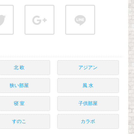
北 欧
アジアン
狭い部屋
風 水
寝 室
子供部屋
すのこ
カラボ