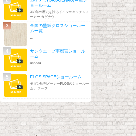
ョールーム
330年の歴史を誇るドイツのキッチンメ
ーカー カゲナウ。...
全国の壁紙クロスショールー
ム一覧
...
サンウエーブ宇都宮ショール
ーム
aaaaaa...
FLOS SPACEショールーム
モダン照明メーカーFLOSのショールー
ム。 テーブ...