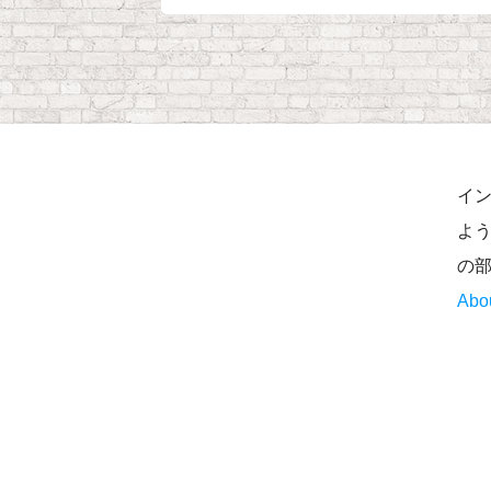
イ
よう
の
Abo