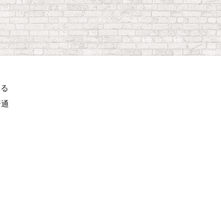
ける
普通