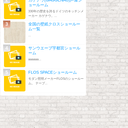
ョールーム
330年の歴史を誇るドイツのキッチンメ
ーカー カゲナウ。...
全国の壁紙クロスショールー
ム一覧
...
サンウエーブ宇都宮ショール
ーム
aaaaaa...
FLOS SPACEショールーム
モダン照明メーカーFLOSのショールー
ム。 テーブ...