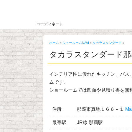
コーディネート
ホーム
»
ショールームNAVI
»
タカラスタンダード
»
タカラスタンダード那
インテリア性に優れたキッチン、バス
ムです。
ショールームでは図面や見積り書を無
住所
那覇市真地１６６－１
M
最寄駅
JR線 那覇駅