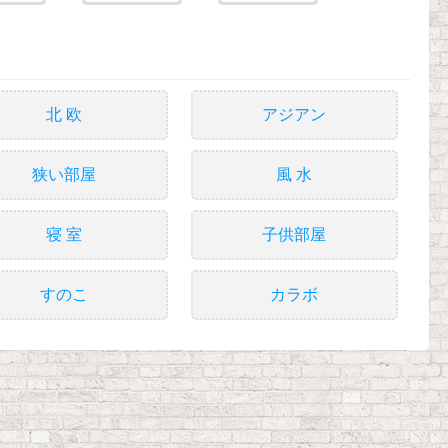
北 欧
アジアン
狭い部屋
風 水
寝 室
子供部屋
すのこ
カラボ