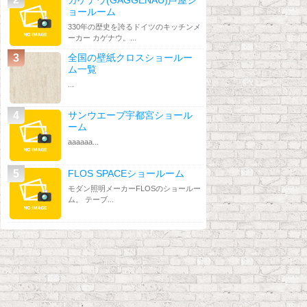
ョールーム
330年の歴史を誇るドイツのキッチンメ
ーカー カゲナウ。...
全国の壁紙クロスショールー
ム一覧
...
サンウエーブ宇都宮ショール
ーム
aaaaaa...
FLOS SPACEショールーム
モダン照明メーカーFLOSのショールー
ム。 テーブ...