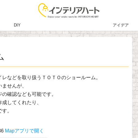
DIY
アイデア
ム
イレなどを取り扱うＴＯＴＯのショールーム。
いませんが、
ジの確認なども可能です。
作成してくれたり、
です。
36
Mapアプリで開く