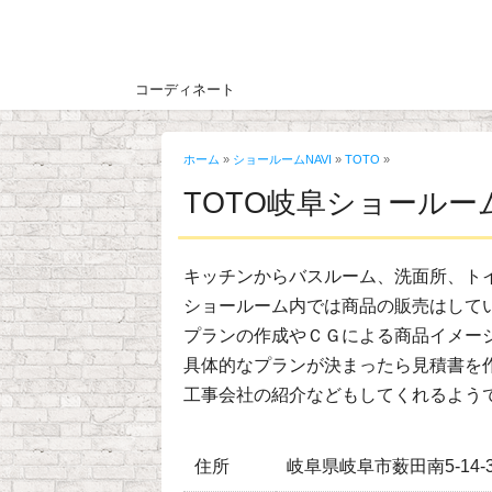
コーディネート
ホーム
»
ショールームNAVI
»
TOTO
»
TOTO岐阜ショールー
キッチンからバスルーム、洗面所、ト
ショールーム内では商品の販売はして
プランの作成やＣＧによる商品イメー
具体的なプランが決まったら見積書を
工事会社の紹介などもしてくれるよう
住所
岐阜県岐阜市薮田南5-14-