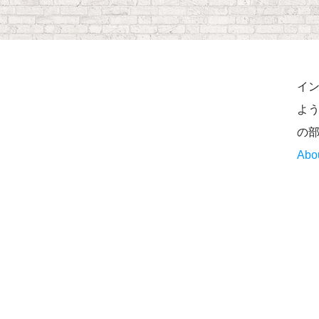
イ
よう
の
Abo