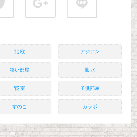
北 欧
アジアン
狭い部屋
風 水
寝 室
子供部屋
すのこ
カラボ