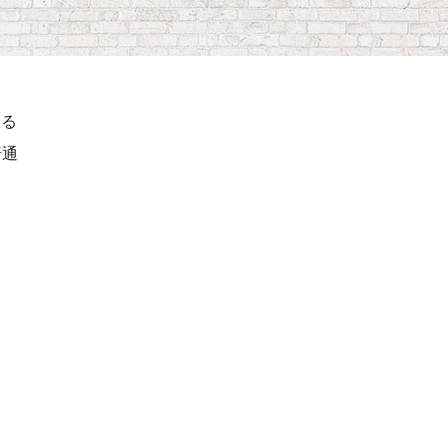
ける
普通