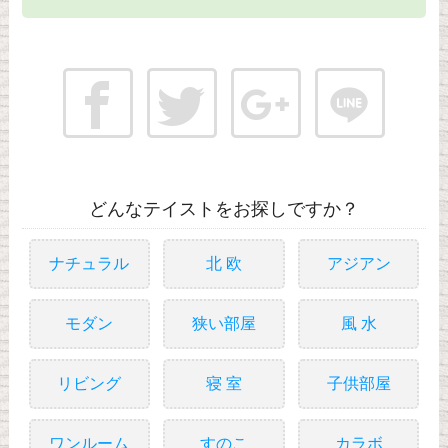
どんなテイストをお探しですか？
ナチュラル
北 欧
アジアン
モダン
狭い部屋
風 水
リビング
寝 室
子供部屋
ワンルーム
すのこ
カラボ