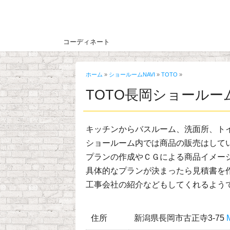
コーディネート
ホーム
»
ショールームNAVI
»
TOTO
»
TOTO長岡ショールー
キッチンからバスルーム、洗面所、ト
ショールーム内では商品の販売はして
プランの作成やＣＧによる商品イメー
具体的なプランが決まったら見積書を
工事会社の紹介などもしてくれるよう
住所
新潟県長岡市古正寺3-75