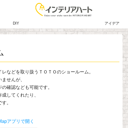
DIY
アイデア
ム
イレなどを取り扱うＴＯＴＯのショールーム。
いませんが、
ジの確認なども可能です。
作成してくれたり、
です。
Mapアプリで開く