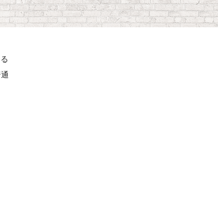
ける
普通