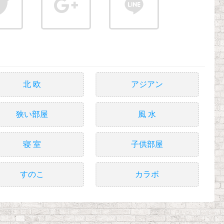
北 欧
アジアン
狭い部屋
風 水
寝 室
子供部屋
すのこ
カラボ