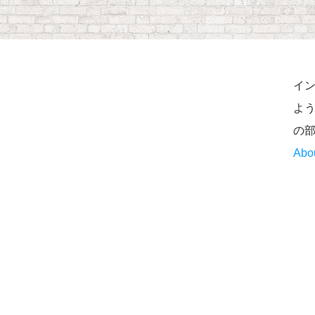
イ
よう
の
Abo