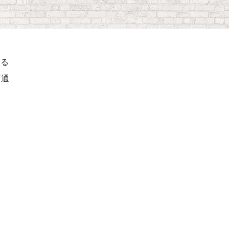
ける
普通