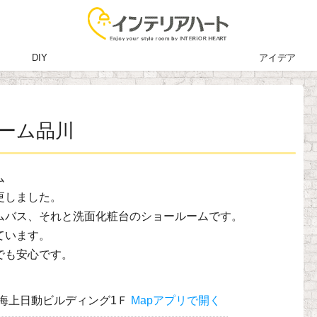
DIY
アイデア
ーム品川
ム
更しました。
ムバス、それと洗面化粧台のショールームです。
ています。
でも安心です。
東京海上日動ビルディング1Ｆ
Mapアプリで開く