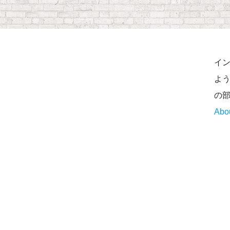
イ
よう
の
Abo