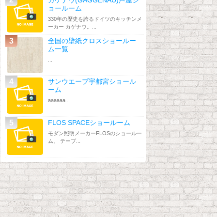
ョールーム
330年の歴史を誇るドイツのキッチンメ
ーカー カゲナウ。...
全国の壁紙クロスショールー
ム一覧
...
サンウエーブ宇都宮ショール
ーム
aaaaaa...
FLOS SPACEショールーム
モダン照明メーカーFLOSのショールー
ム。 テーブ...