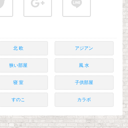
北 欧
アジアン
狭い部屋
風 水
寝 室
子供部屋
すのこ
カラボ