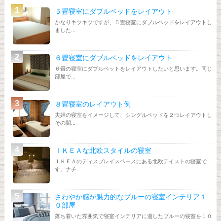
５畳寝室にダブルベッドをレイアウト
かなりキツキツですが、５畳寝室にダブルベッドをレイアウトし
ました...
６畳寝室にダブルベッドをレイアウト
６畳の寝室にダブルベットをレイアウトしたいと思います。同じ
部屋で...
８畳寝室のレイアウト例
夫婦の寝室をイメージして、シングルベッドを２つレイアウトし
その間...
ＩＫＥＡな北欧スタイルの寝室
ＩＫＥＡのディスプレイスペースにある北欧テイストの寝室で
す。ナチ...
さわやか感が魅力的なブルーの寝室インテリア１
０部屋
落ち着いた雰囲気で寝室インテリアに適したブルーの寝室を１０