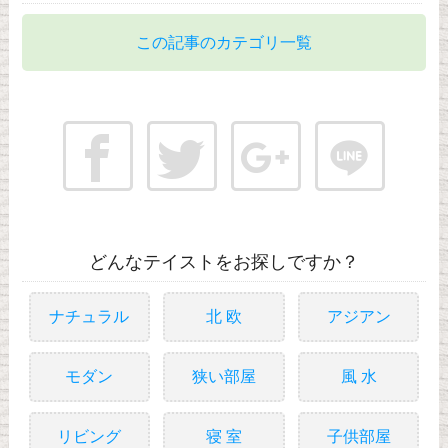
この記事のカテゴリ一覧
どんなテイストをお探しですか？
ナチュラル
北 欧
アジアン
モダン
狭い部屋
風 水
リビング
寝 室
子供部屋