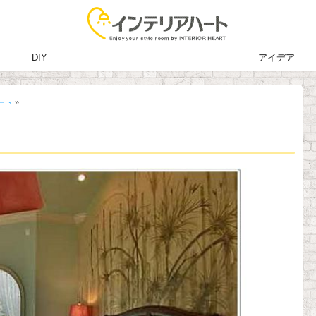
DIY
アイデア
ート
»