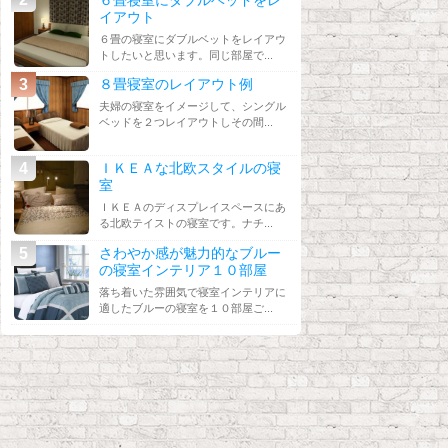
イアウト
６畳の寝室にダブルベットをレイアウ
トしたいと思います。同じ部屋で...
８畳寝室のレイアウト例
夫婦の寝室をイメージして、シングル
ベッドを２つレイアウトしその間...
ＩＫＥＡな北欧スタイルの寝
室
ＩＫＥＡのディスプレイスペースにあ
る北欧テイストの寝室です。ナチ...
さわやか感が魅力的なブルー
の寝室インテリア１０部屋
落ち着いた雰囲気で寝室インテリアに
適したブルーの寝室を１０部屋ご...