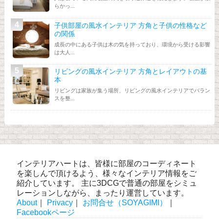
らかっ...
子供部屋の風水インテリア 方角と子供の性格など
の関係
成長の中にある子供は木の気を持っており、環境から受ける影響
は大人...
リビングの風水インテリア 方角とレイアウトの基
本
リビングは家族が集う場所、リビングの風水インテリアでバラン
スを整...
インテリアハートは、皆様に部屋のコーディネート
を楽しんで頂けるよう、様々なインテリア情報をご
紹介しています。 主に3DCGで普通の部屋をシミュ
レーションしながら、まったり運営しています。
About
｜
Privacy
｜
お問合せ（SOYAGIMI）
｜
Facebookページ