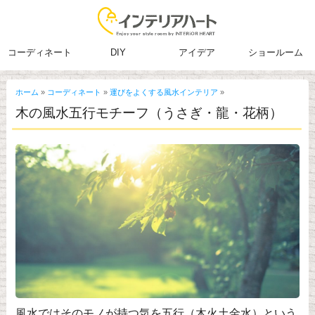
コーディネート
DIY
アイデア
ショールーム
ホーム
»
コーディネート
»
運びをよくする風水インテリア
»
木の風水五行モチーフ（うさぎ・龍・花柄）
風水ではそのモノが持つ気を五行（木火土金水）という