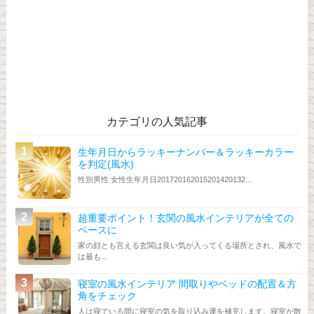
カテゴリの人気記事
生年月日からラッキーナンバー＆ラッキーカラー
を判定(風水)
性別男性 女性生年月日201720162015201420132...
超重要ポイント！玄関の風水インテリアが全ての
ベースに
家の顔とも言える玄関は良い気が入ってくる場所とされ、風水で
は最も...
寝室の風水インテリア 間取りやベッドの配置＆方
角をチェック
人は寝ている間に寝室の気を取り込み運を補充します。寝室が散