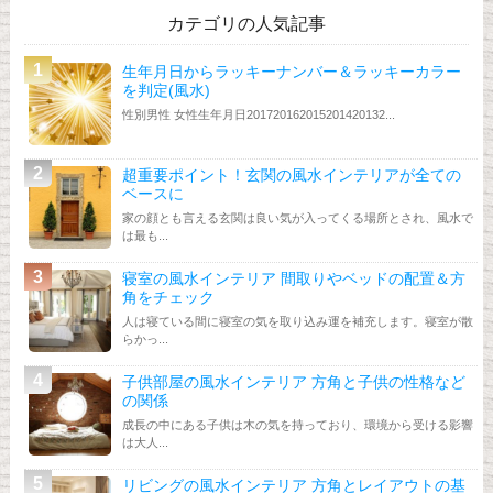
カテゴリの人気記事
生年月日からラッキーナンバー＆ラッキーカラー
を判定(風水)
性別男性 女性生年月日201720162015201420132...
超重要ポイント！玄関の風水インテリアが全ての
ベースに
家の顔とも言える玄関は良い気が入ってくる場所とされ、風水で
は最も...
寝室の風水インテリア 間取りやベッドの配置＆方
角をチェック
人は寝ている間に寝室の気を取り込み運を補充します。寝室が散
らかっ...
子供部屋の風水インテリア 方角と子供の性格など
の関係
成長の中にある子供は木の気を持っており、環境から受ける影響
は大人...
リビングの風水インテリア 方角とレイアウトの基