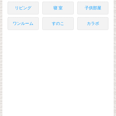
リビング
寝 室
子供部屋
ワンルーム
すのこ
カラボ