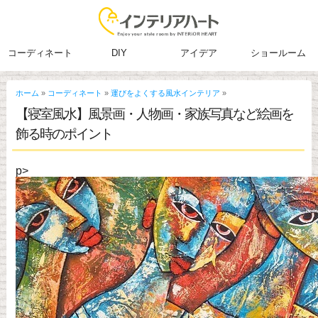
コーディネート
DIY
アイデア
ショールーム
ホーム
»
コーディネート
»
運びをよくする風水インテリア
»
【寝室風水】風景画・人物画・家族写真など絵画を
飾る時のポイント
p>