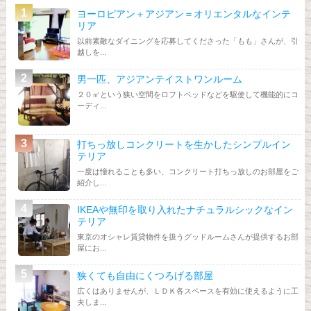
ヨーロピアン＋アジアン＝オリエンタルなインテ
リア
以前素敵なダイニングを応募してくださった「もも」さんが、引
越しを...
男一匹、アジアンテイストワンルーム
２０㎡という狭い空間をロフトベッドなどを駆使して機能的にコ
ーディ...
打ちっ放しコンクリートを生かしたシンプルイン
テリア
一度は憧れることも多い、コンクリート打ちっ放しのお部屋をご
紹介し...
IKEAや無印を取り入れたナチュラルシックなイン
テリア
東京のオシャレ賃貸物件を扱うグッドルームさんが提供するお部
屋にお...
狭くても自由にくつろげる部屋
広くはありませんが、ＬＤＫ各スペースを有効に使えるように工
夫しま...