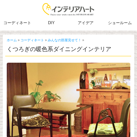
コーディネート
DIY
アイデア
ショールーム
ホーム
»
コーディネート
»
みんなの部屋見せて！
»
くつろぎの暖色系ダイニングインテリア