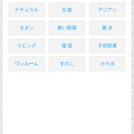
ナチュラル
北 欧
アジアン
モダン
狭い部屋
風 水
リビング
寝 室
子供部屋
ワンルーム
すのこ
カラボ