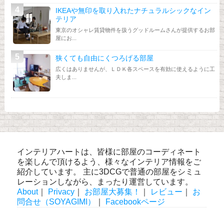
IKEAや無印を取り入れたナチュラルシックなイン
テリア
東京のオシャレ賃貸物件を扱うグッドルームさんが提供するお部
屋にお...
狭くても自由にくつろげる部屋
広くはありませんが、ＬＤＫ各スペースを有効に使えるように工
夫しま...
インテリアハートは、皆様に部屋のコーディネート
を楽しんで頂けるよう、様々なインテリア情報をご
紹介しています。 主に3DCGで普通の部屋をシミュ
レーションしながら、まったり運営しています。
About
｜
Privacy
｜
お部屋大募集！
｜
レビュー
｜
お
問合せ（SOYAGIMI）
｜
Facebookページ