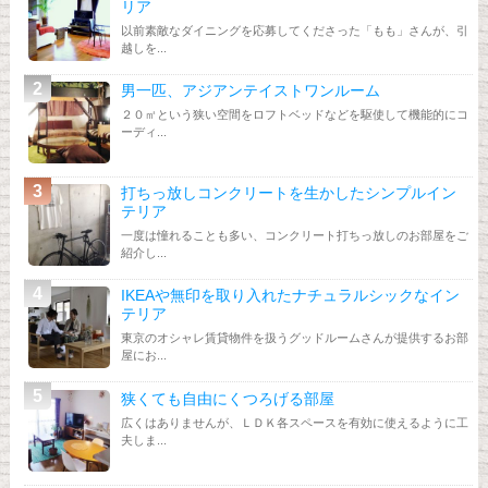
リア
以前素敵なダイニングを応募してくださった「もも」さんが、引
越しを...
男一匹、アジアンテイストワンルーム
２０㎡という狭い空間をロフトベッドなどを駆使して機能的にコ
ーディ...
打ちっ放しコンクリートを生かしたシンプルイン
テリア
一度は憧れることも多い、コンクリート打ちっ放しのお部屋をご
紹介し...
IKEAや無印を取り入れたナチュラルシックなイン
テリア
東京のオシャレ賃貸物件を扱うグッドルームさんが提供するお部
屋にお...
狭くても自由にくつろげる部屋
広くはありませんが、ＬＤＫ各スペースを有効に使えるように工
夫しま...