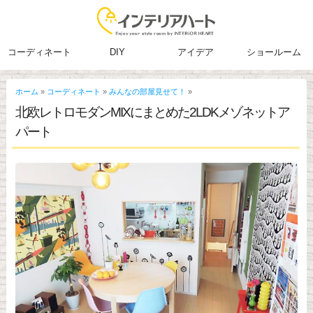
コーディネート
DIY
アイデア
ショールーム
ホーム
»
コーディネート
»
みんなの部屋見せて！
»
北欧レトロモダンMIXにまとめた2LDKメゾネットア
パート