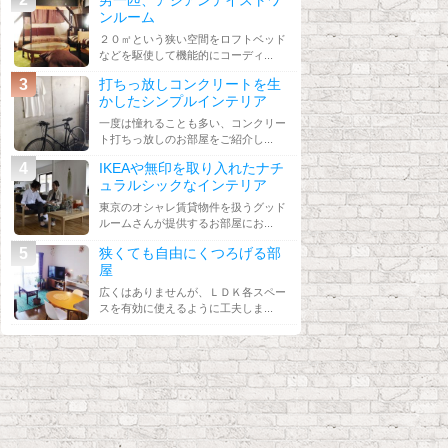
ンルーム
２０㎡という狭い空間をロフトベッド
などを駆使して機能的にコーディ...
打ちっ放しコンクリートを生
かしたシンプルインテリア
一度は憧れることも多い、コンクリー
ト打ちっ放しのお部屋をご紹介し...
IKEAや無印を取り入れたナチ
ュラルシックなインテリア
東京のオシャレ賃貸物件を扱うグッド
ルームさんが提供するお部屋にお...
狭くても自由にくつろげる部
屋
広くはありませんが、ＬＤＫ各スペー
スを有効に使えるように工夫しま...