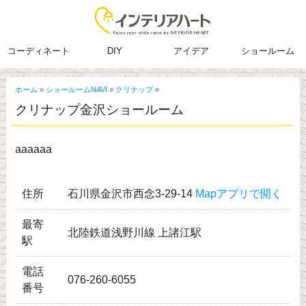
コーディネート
DIY
アイデア
ショールーム
ホーム
»
ショールームNAVI
»
クリナップ
»
クリナップ金沢ショールーム
aaaaaa
住所
石川県金沢市西念3-29-14
Mapアプリで開く
最寄
北陸鉄道浅野川線 上諸江駅
駅
電話
076-260-6055
番号