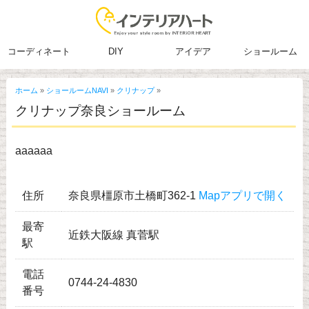
コーディネート
DIY
アイデア
ショールーム
ホーム
»
ショールームNAVI
»
クリナップ
»
クリナップ奈良ショールーム
aaaaaa
住所
奈良県橿原市土橋町362-1
Mapアプリで開く
最寄
近鉄大阪線 真菅駅
駅
電話
0744-24-4830
番号