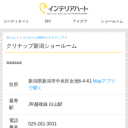
コーディネート
DIY
アイデア
ショールーム
ホーム
»
ショールームNAVI
»
クリナップ
»
クリナップ新潟ショールーム
aaaaaa
新潟県新潟市中央区女池6-4-61
Mapアプリ
住所
で開く
最寄
JR越後線 白山駅
駅
電話
025-281-3031
番号