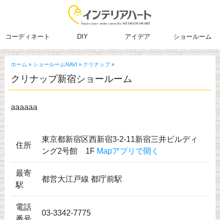
コーディネート
DIY
アイデア
ショールーム
ホーム
»
ショールームNAVI
»
クリナップ
»
クリナップ新宿ショールーム
aaaaaa
東京都新宿区西新宿3-2-11新宿三井ビルディ
住所
ング2号館 1F
Mapアプリで開く
最寄
都営大江戸線 都庁前駅
駅
電話
03-3342-7775
番号