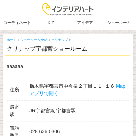
コーディネート
DIY
アイデア
ショールーム
ホーム
»
ショールームNAVI
»
クリナップ
»
クリナップ宇都宮ショールーム
aaaaaa
栃木県宇都宮市中今泉２丁目１１−１６
Map
住所
アプリで開く
最寄
JR宇都宮線 宇都宮駅
駅
電話
028-636-0306
番号