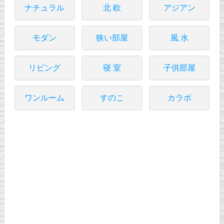
ナチュラル
北 欧
アジアン
モダン
狭い部屋
風 水
リビング
寝 室
子供部屋
ワンルーム
すのこ
カラボ