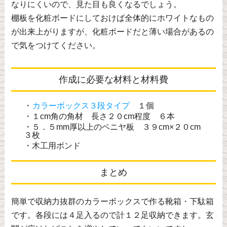
なりにくいので、見た目も良くなるでしょう。
棚板を化粧ボードにしておけば全体的にホワイトなもの
が出来上がりますが、化粧ボードだと薄い場合があるの
で気をつけてください。
作成に必要な材料と材料費
・
カラーボックス３段タイプ
１個
・１cm角の角材 長さ２０cm程度 ６本
・５．５mm厚以上のベニヤ板 ３９cm×２０cm
３枚
・木工用ボンド
まとめ
簡単で収納力抜群のカラーボックスで作る靴箱・下駄箱
です。各段には４足入るので計１２足収納できます。玄