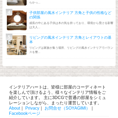
らかっ...
子供部屋の風水インテリア 方角と子供の性格など
の関係
成長の中にある子供は木の気を持っており、環境から受ける影響
は大人...
リビングの風水インテリア 方角とレイアウトの基
本
リビングは家族が集う場所、リビングの風水インテリアでバラン
スを整...
インテリアハートは、皆様に部屋のコーディネート
を楽しんで頂けるよう、様々なインテリア情報をご
紹介しています。 主に3DCGで普通の部屋をシミュ
レーションしながら、まったり運営しています。
About
｜
Privacy
｜
お問合せ（SOYAGIMI）
｜
Facebookページ