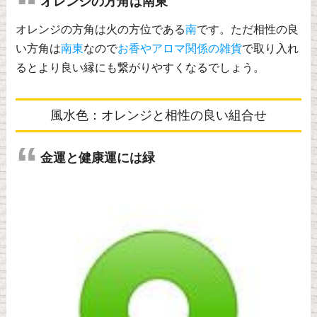
オレンジの方角は南東
オレンジの方角は火の方位である
南
です。ただ相性の良
い方角は
南東
なので
お香やアロマ関係の雑貨
で取り入れ
るとより良い縁にも繋がりやすくなるでしょう。
風水色：オレンジと相性の良い組合せ
金運と健康運には緑