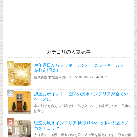
カテゴリの人気記事
生年月日からラッキーナンバー＆ラッキーカラー
を判定(風水)
性別男性 女性生年月日201720162015201420132...
超重要ポイント！玄関の風水インテリアが全ての
ベースに
家の顔とも言える玄関は良い気が入ってくる場所とされ、風水で
は最も...
寝室の風水インテリア 間取りやベッドの配置＆方
角をチェック
人は寝ている間に寝室の気を取り込み運を補充します。寝室が散