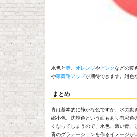
水色と
赤
、
オレンジ
や
ピンク
などの暖
や
家庭運アップ
が期待できます。紺色
まとめ
青は基本的に静かな色ですが、水の動
縮小色、沈静色という面もあり有彩色
くなってしまうので、水色、濃い青、
青のグラデーションを作るイメージが