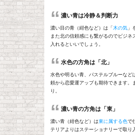
濃い青は冷静＆判断力
濃い目の青（紺色など）は「
木の気
」
また北の信頼感にも繋がるのでビジネ
入れるといいでしょう。
水色の方角は「北」
水色や明るい青、パステルブルーなど
頼から恋愛運アップも期待できます。
り。
濃い青の方角は「東」
濃い青（紺色など）は
東に属する色
で
テリアよりはステーショナリーで取り