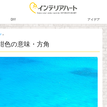
DIY
アイデア
ア
»
紺色の意味・方角