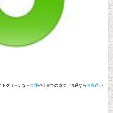
イトグリーンなら
金運
や仕事での成功、深緑なら
健康運
が