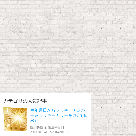
カテゴリの人気記事
生年月日からラッキーナンバ
ー＆ラッキーカラーを判定(風
水)
性別男性 女性生年月日
201720162015201420132...