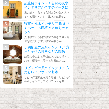
超重要ポイント！玄関の風水
インテリアが全てのベースに
家の顔とも言える玄関は良い気が入っ
てくる場所とされ、風水では最も...
寝室の風水インテリア 間取り
やベッドの配置＆方角をチェ
ック
人は寝ている間に寝室の気を取り込み
運を補充します。寝室が散らかっ...
子供部屋の風水インテリア 方
角と子供の性格などの関係
成長の中にある子供は木の気を持って
おり、環境から受ける影響は大人...
リビングの風水インテリア 方
角とレイアウトの基本
リビングは家族が集う場所、リビング
の風水インテリアでバランスを整...