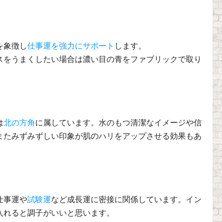
を象徴し
仕事運を強力にサポート
します。
スをうまくしたい場合は濃い目の青をファブリックで取り
は
北の方角
に属しています。水のもつ清潔なイメージや信
またみずみずしい印象が肌のハリをアップさせる効果もあ
仕事運や
試験運
など成長運に密接に関係しています。イン
入れると調子がいいと思います。