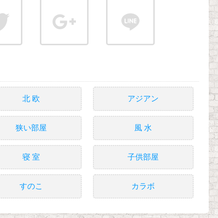
北 欧
アジアン
狭い部屋
風 水
寝 室
子供部屋
すのこ
カラボ