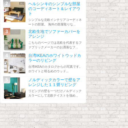
ヘルシンキのシンプルな部屋
のコーディネート＆レイアウ
ト
シンプルな北欧インテリアコーディネ
ートの部屋。 海外の部屋取りな...
北欧生地でソファーカバーを
アレンジ
こちらのページでは北欧を代表するフ
ァブリックメーカーのお洒落なフ...
台湾IKEAのホワイトウッドカ
ラーのリビング
台湾IKEAのカタログからの写真です。
ホワイトと明るめのウッド...
ノルディックカラーで壁をア
レンジした１１畳リビング
リビングの壁を一つだけノルディック
カラーにして北欧テイストを強め...