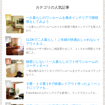
カテゴリの人気記事
一人暮らしのワンルームを風水インテリアで模様
替えしてみよう
一人暮らしのワンルームや１Ｋの部屋で風水インテリアを取り入
れて、...
1LDKで二人暮らし！ご夫婦の快適おしゃれなレイ
アウト＆コ...
今回はユーザー様からご相談受けまして、１ＬＤＫの間取りで夫
婦二人...
物置にしない！一人暮らしロフト付ワンルームの
コーディネート
一度は憧れるロフトタイプのワンルームをナチュラル＆ブラック
なイメ...
９畳・１０畳１Kで快適レイアウト作ったよ！ベッ
ドにソファも...
Francfrancさんのインテリアを参考に、ラックでカジュアル...