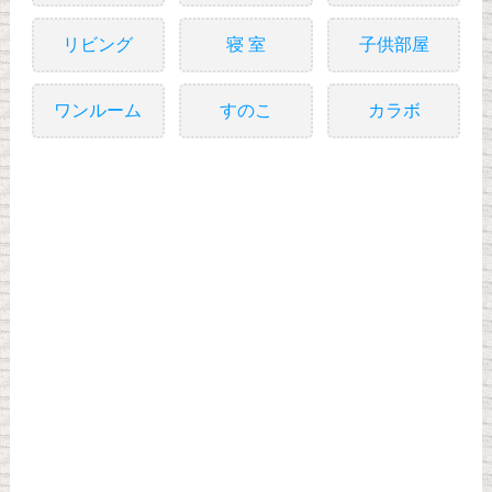
リビング
寝 室
子供部屋
ワンルーム
すのこ
カラボ