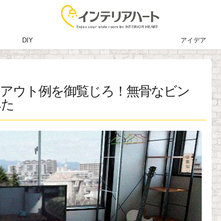
DIY
アイデア
イアウト例を御覧じろ！無骨なビン
みた