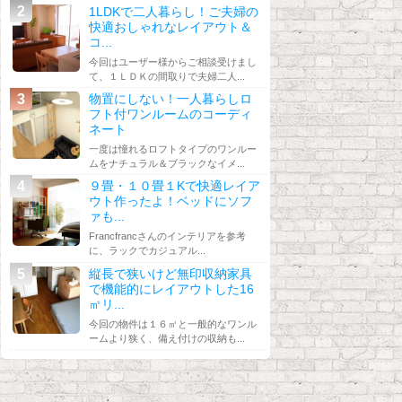
1LDKで二人暮らし！ご夫婦の
快適おしゃれなレイアウト＆
コ...
今回はユーザー様からご相談受けまし
て、１ＬＤＫの間取りで夫婦二人...
物置にしない！一人暮らしロ
フト付ワンルームのコーディ
ネート
一度は憧れるロフトタイプのワンルー
ムをナチュラル＆ブラックなイメ...
９畳・１０畳１Kで快適レイア
ウト作ったよ！ベッドにソフ
ァも...
Francfrancさんのインテリアを参考
に、ラックでカジュアル...
縦長で狭いけど無印収納家具
で機能的にレイアウトした16
㎡リ...
今回の物件は１６㎡と一般的なワンル
ームより狭く、備え付けの収納も...