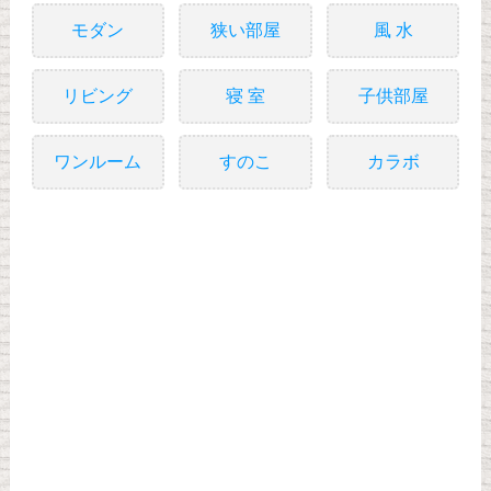
モダン
狭い部屋
風 水
リビング
寝 室
子供部屋
ワンルーム
すのこ
カラボ