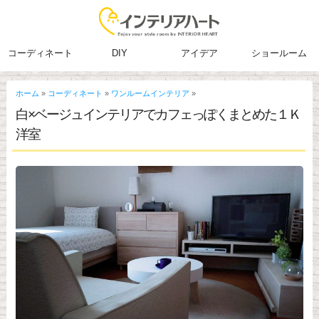
コーディネート
DIY
アイデア
ショールーム
ホーム
»
コーディネート
»
ワンルームインテリア
»
白×ベージュインテリアでカフェっぽくまとめた１Ｋ
洋室