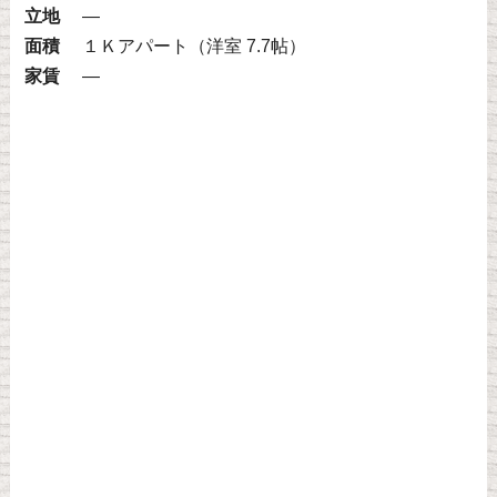
立地
—
面積
１Ｋアパート（洋室 7.7帖）
家賃
—