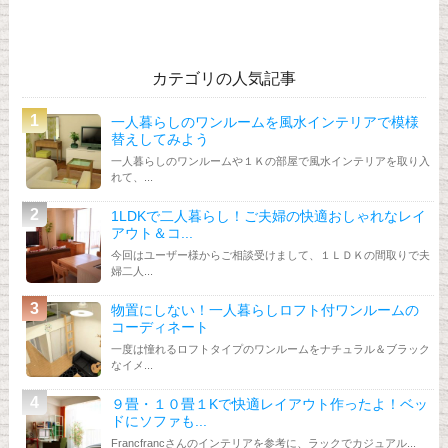
カテゴリの人気記事
一人暮らしのワンルームを風水インテリアで模様
替えしてみよう
一人暮らしのワンルームや１Ｋの部屋で風水インテリアを取り入
れて、...
1LDKで二人暮らし！ご夫婦の快適おしゃれなレイ
アウト＆コ...
今回はユーザー様からご相談受けまして、１ＬＤＫの間取りで夫
婦二人...
物置にしない！一人暮らしロフト付ワンルームの
コーディネート
一度は憧れるロフトタイプのワンルームをナチュラル＆ブラック
なイメ...
９畳・１０畳１Kで快適レイアウト作ったよ！ベッ
ドにソファも...
Francfrancさんのインテリアを参考に、ラックでカジュアル...