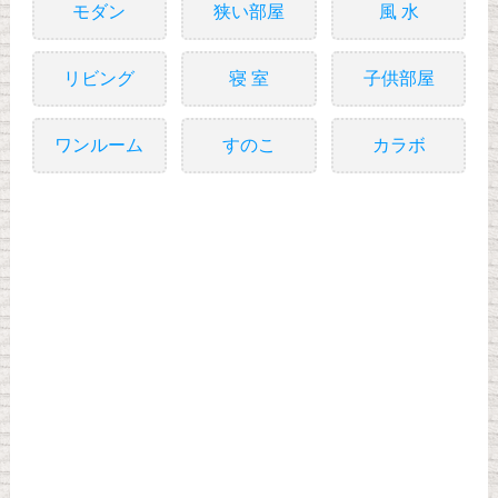
モダン
狭い部屋
風 水
リビング
寝 室
子供部屋
ワンルーム
すのこ
カラボ