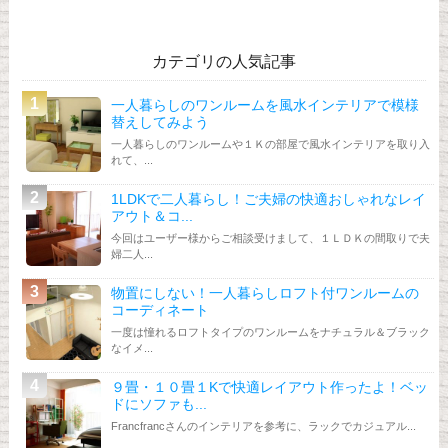
カテゴリの人気記事
一人暮らしのワンルームを風水インテリアで模様
替えしてみよう
一人暮らしのワンルームや１Ｋの部屋で風水インテリアを取り入
れて、...
1LDKで二人暮らし！ご夫婦の快適おしゃれなレイ
アウト＆コ...
今回はユーザー様からご相談受けまして、１ＬＤＫの間取りで夫
婦二人...
物置にしない！一人暮らしロフト付ワンルームの
コーディネート
一度は憧れるロフトタイプのワンルームをナチュラル＆ブラック
なイメ...
９畳・１０畳１Kで快適レイアウト作ったよ！ベッ
ドにソファも...
Francfrancさんのインテリアを参考に、ラックでカジュアル...