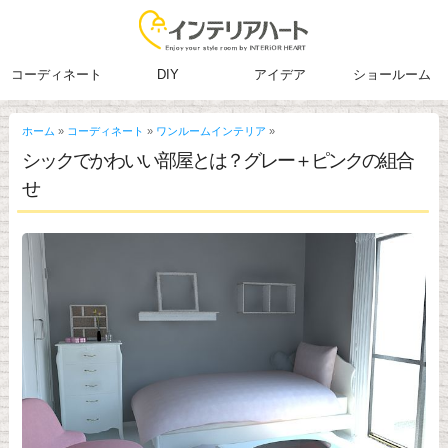
コーディネート
DIY
アイデア
ショールーム
ホーム
»
コーディネート
»
ワンルームインテリア
»
シックでかわいい部屋とは？グレー＋ピンクの組合
せ