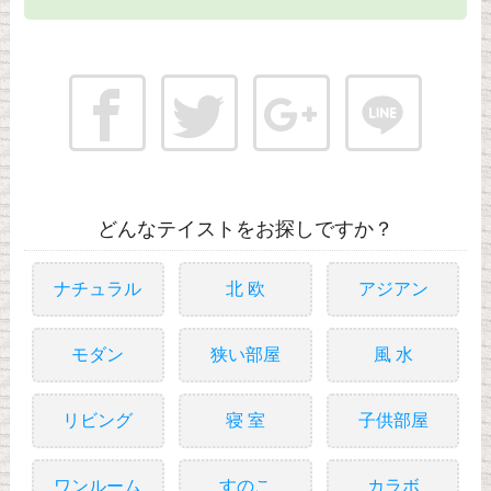
どんなテイストをお探しですか？
ナチュラル
北 欧
アジアン
モダン
狭い部屋
風 水
リビング
寝 室
子供部屋
ワンルーム
すのこ
カラボ