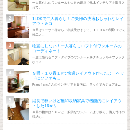
一人暮らしのワンルームや１Ｋの部屋で風水インテリアを取り入
れて、...
1LDKで二人暮らし！ご夫婦の快適おしゃれなレイ
アウト＆コ...
今回はユーザー様からご相談受けまして、１ＬＤＫの間取りで夫
婦二人...
物置にしない！一人暮らしロフト付ワンルームの
コーディネート
一度は憧れるロフトタイプのワンルームをナチュラル＆ブラック
なイメ...
９畳・１０畳１Kで快適レイアウト作ったよ！ベッ
ドにソファも...
Francfrancさんのインテリアを参考に、ラックでカジュアル...
縦長で狭いけど無印収納家具で機能的にレイアウ
トした16㎡リ...
今回の物件は１６㎡と一般的なワンルームより狭く、備え付けの
収納も...