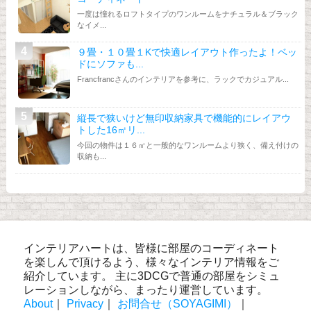
一度は憧れるロフトタイプのワンルームをナチュラル＆ブラック
なイメ...
９畳・１０畳１Kで快適レイアウト作ったよ！ベッ
ドにソファも...
Francfrancさんのインテリアを参考に、ラックでカジュアル...
縦長で狭いけど無印収納家具で機能的にレイアウ
トした16㎡リ...
今回の物件は１６㎡と一般的なワンルームより狭く、備え付けの
収納も...
インテリアハートは、皆様に部屋のコーディネート
を楽しんで頂けるよう、様々なインテリア情報をご
紹介しています。 主に3DCGで普通の部屋をシミュ
レーションしながら、まったり運営しています。
About
｜
Privacy
｜
お問合せ（SOYAGIMI）
｜