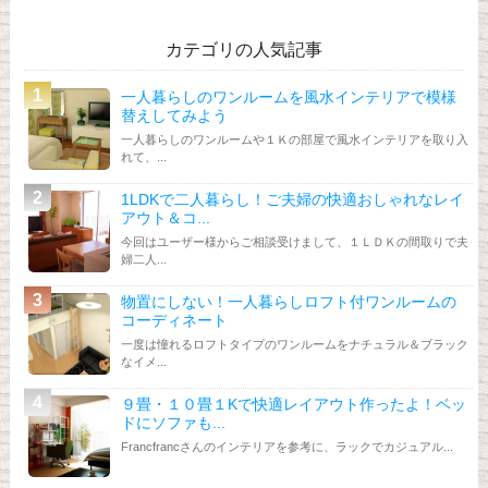
カテゴリの人気記事
一人暮らしのワンルームを風水インテリアで模様
替えしてみよう
一人暮らしのワンルームや１Ｋの部屋で風水インテリアを取り入
れて、...
1LDKで二人暮らし！ご夫婦の快適おしゃれなレイ
アウト＆コ...
今回はユーザー様からご相談受けまして、１ＬＤＫの間取りで夫
婦二人...
物置にしない！一人暮らしロフト付ワンルームの
コーディネート
一度は憧れるロフトタイプのワンルームをナチュラル＆ブラック
なイメ...
９畳・１０畳１Kで快適レイアウト作ったよ！ベッ
ドにソファも...
Francfrancさんのインテリアを参考に、ラックでカジュアル...