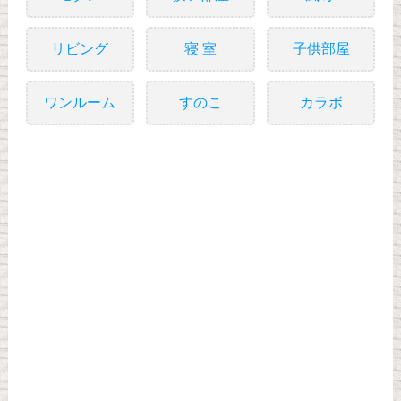
リビング
寝 室
子供部屋
ワンルーム
すのこ
カラボ