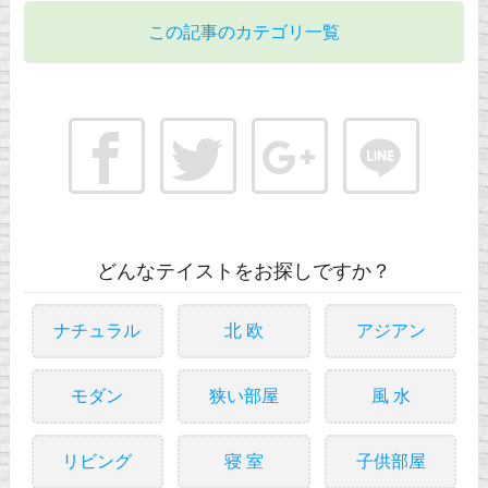
この記事のカテゴリ一覧
どんなテイストをお探しですか？
ナチュラル
北 欧
アジアン
モダン
狭い部屋
風 水
リビング
寝 室
子供部屋