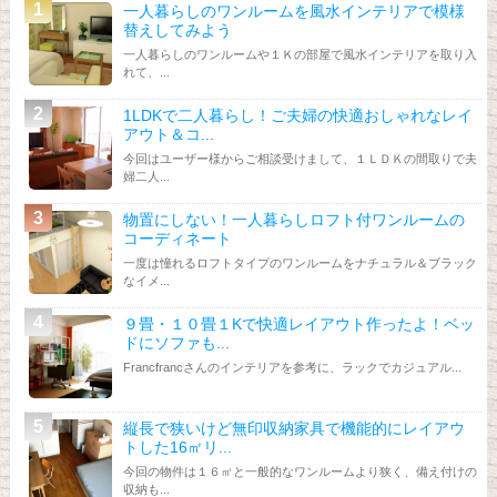
一人暮らしのワンルームを風水インテリアで模様
替えしてみよう
一人暮らしのワンルームや１Ｋの部屋で風水インテリアを取り入
れて、...
1LDKで二人暮らし！ご夫婦の快適おしゃれなレイ
アウト＆コ...
今回はユーザー様からご相談受けまして、１ＬＤＫの間取りで夫
婦二人...
物置にしない！一人暮らしロフト付ワンルームの
コーディネート
一度は憧れるロフトタイプのワンルームをナチュラル＆ブラック
なイメ...
９畳・１０畳１Kで快適レイアウト作ったよ！ベッ
ドにソファも...
Francfrancさんのインテリアを参考に、ラックでカジュアル...
縦長で狭いけど無印収納家具で機能的にレイアウ
トした16㎡リ...
今回の物件は１６㎡と一般的なワンルームより狭く、備え付けの
収納も...