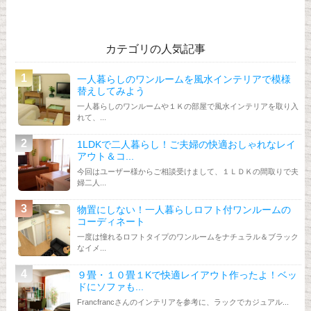
カテゴリの人気記事
一人暮らしのワンルームを風水インテリアで模様
替えしてみよう
一人暮らしのワンルームや１Ｋの部屋で風水インテリアを取り入
れて、...
1LDKで二人暮らし！ご夫婦の快適おしゃれなレイ
アウト＆コ...
今回はユーザー様からご相談受けまして、１ＬＤＫの間取りで夫
婦二人...
物置にしない！一人暮らしロフト付ワンルームの
コーディネート
一度は憧れるロフトタイプのワンルームをナチュラル＆ブラック
なイメ...
９畳・１０畳１Kで快適レイアウト作ったよ！ベッ
ドにソファも...
Francfrancさんのインテリアを参考に、ラックでカジュアル...