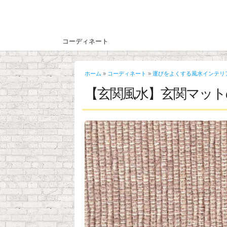
コーディネート
ホーム
»
コーディネート
»
運びをよくする風水インテリ
【玄関風水】玄関マット