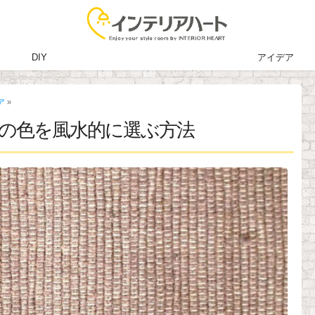
DIY
アイデア
ア
»
の色を風水的に選ぶ方法