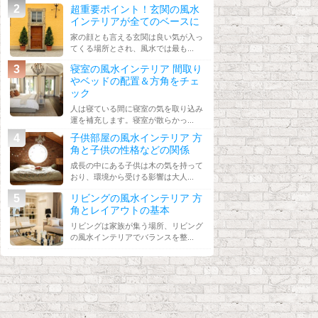
超重要ポイント！玄関の風水
インテリアが全てのベースに
家の顔とも言える玄関は良い気が入っ
てくる場所とされ、風水では最も...
寝室の風水インテリア 間取り
やベッドの配置＆方角をチェ
ック
人は寝ている間に寝室の気を取り込み
運を補充します。寝室が散らかっ...
子供部屋の風水インテリア 方
角と子供の性格などの関係
成長の中にある子供は木の気を持って
おり、環境から受ける影響は大人...
リビングの風水インテリア 方
角とレイアウトの基本
リビングは家族が集う場所、リビング
の風水インテリアでバランスを整...