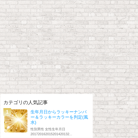
カテゴリの人気記事
生年月日からラッキーナンバ
ー＆ラッキーカラーを判定(風
水)
性別男性 女性生年月日
201720162015201420132...