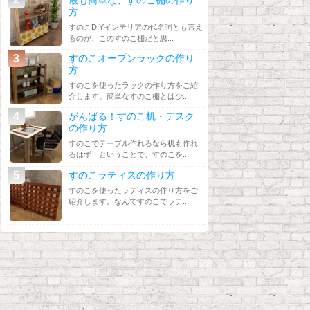
方
すのこDIYインテリアの代名詞とも言え
るのが、このすのこ棚だと思...
すのこオープンラックの作り
方
すのこを使ったラックの作り方をご紹
介します。簡単なすのこ棚とは少...
がんばる！すのこ机・デスク
の作り方
すのこでテーブル作れるなら机も作れ
るはず！ということで、すのこを...
すのこラティスの作り方
すのこを使ったラティスの作り方をご
紹介します。なんですのこでラテ...