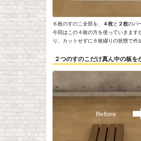
６枚のすのこ全部を、
４枚
と
２枚
のパ
今回はこの４枚の方を使っていきます
り、カットせずに６枚綴りの状態で作
２つのすのこだけ真ん中の板を