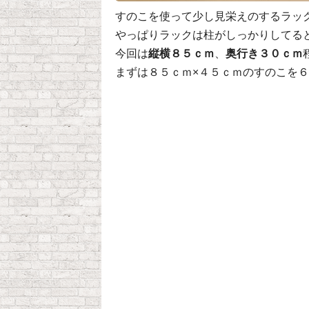
すのこを使って少し見栄えのするラッ
やっぱりラックは柱がしっかりしてる
今回は
縦横８５ｃｍ
、
奥行き３０ｃｍ
まずは８５ｃｍ×４５ｃｍのすのこを