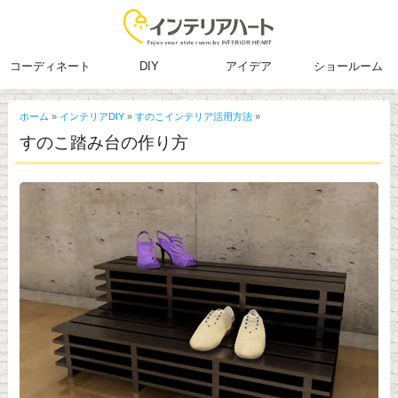
コーディネート
DIY
アイデア
ショールーム
ホーム
»
インテリアDIY
»
すのこインテリア活用方法
»
すのこ踏み台の作り方