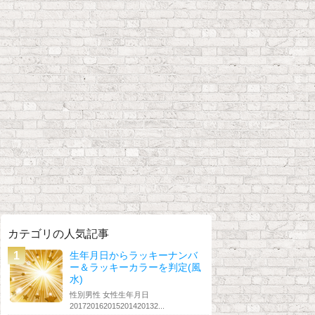
カテゴリの人気記事
生年月日からラッキーナンバ
ー＆ラッキーカラーを判定(風
水)
性別男性 女性生年月日
201720162015201420132...