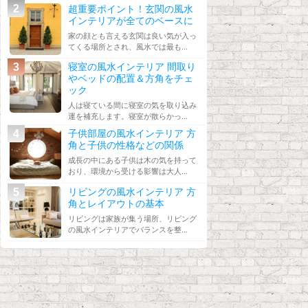
超重要ポイント！玄関の風水
インテリアが全てのベースに
家の顔とも言える玄関は良い気が入っ
てくる場所とされ、風水では最も...
寝室の風水インテリア 間取り
やベッドの配置＆方角をチェ
ック
人は寝ている間に寝室の気を取り込み
運を補充します。寝室が散らかっ...
子供部屋の風水インテリア 方
角と子供の性格などの関係
成長の中にある子供は木の気を持って
おり、環境から受ける影響は大人...
リビングの風水インテリア 方
角とレイアウトの基本
リビングは家族が集う場所、リビング
の風水インテリアでバランスを整...