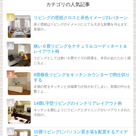
カテゴリの人気記事
リビングの壁紙クロスと床色イメージ21パターン
床と壁紙はリビングのイメージにとても大きな影響を与えます。
新築の...
狭い６畳リビングをナチュラルコーディネート＆
レイアウト例
リビングとしては狭い６畳サイズの部屋を、木目があたたかく感
じるよ...
8畳横長リビングをキッチンカウンターで間仕切り
する
左側の壁をキッチンと冷蔵庫で占領されてしまい、部屋の中心を
繋ぐよ...
14畳L字型リビングのインテリアレイアウト例
キッチンを囲むようにリビングとダイニングがレイアウトされた
今回の...
15畳リビングにパソコン置き場を配置するアイデ