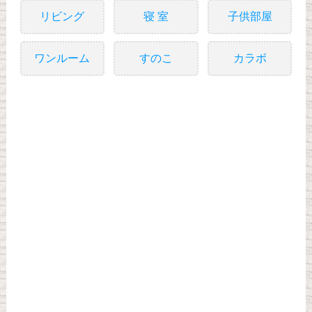
リビング
寝 室
子供部屋
ワンルーム
すのこ
カラボ