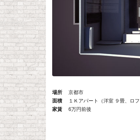
場所
京都市
面積
１Ｋアパート（洋室 ９畳、ロ
家賃
6万円前後