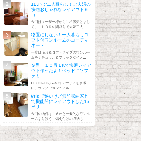
1LDKで二人暮らし！ご夫婦の
快適おしゃれなレイアウト＆
コ...
今回はユーザー様からご相談受けまし
て、１ＬＤＫの間取りで夫婦二人...
物置にしない！一人暮らしロ
フト付ワンルームのコーディ
ネート
一度は憧れるロフトタイプのワンルー
ムをナチュラル＆ブラックなイメ...
９畳・１０畳１Kで快適レイア
ウト作ったよ！ベッドにソフ
ァも...
Francfrancさんのインテリアを参考
に、ラックでカジュアル...
縦長で狭いけど無印収納家具
で機能的にレイアウトした16
㎡リ...
今回の物件は１６㎡と一般的なワンル
ームより狭く、備え付けの収納も...