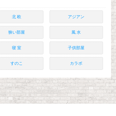
北 欧
アジアン
狭い部屋
風 水
寝 室
子供部屋
すのこ
カラボ