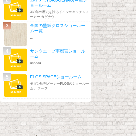
ョールーム
330年の歴史を誇るドイツのキッチンメ
ーカー カゲナウ。...
全国の壁紙クロスショールー
ム一覧
...
サンウエーブ宇都宮ショール
ーム
aaaaaa...
FLOS SPACEショールーム
モダン照明メーカーFLOSのショールー
ム。 テーブ...