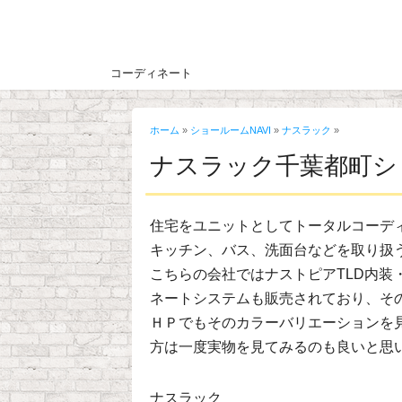
コーディネート
ホーム
»
ショールームNAVI
»
ナスラック
»
ナスラック千葉都町シ
住宅をユニットとしてトータルコーデ
キッチン、バス、洗面台などを取り扱
こちらの会社ではナストピアTLD内
ネートシステムも販売されており、そ
ＨＰでもそのカラーバリエーションを
方は一度実物を見てみるのも良いと思
ナスラック