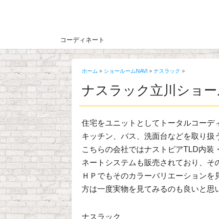
コーディネート
ホーム
»
ショールームNAVI
»
ナスラック
»
ナスラック立川ショー
住宅をユニットとしてトータルコーデ
キッチン、バス、洗面台などを取り扱
こちらの会社ではナストピアTLD内
ネートシステムも販売されており、そ
ＨＰでもそのカラーバリエーションを
方は一度実物を見てみるのも良いと思
ナスラック