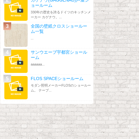
ョールーム
330年の歴史を誇るドイツのキッチンメ
ーカー カゲナウ。...
全国の壁紙クロスショールー
ム一覧
...
サンウエーブ宇都宮ショール
ーム
aaaaaa...
FLOS SPACEショールーム
モダン照明メーカーFLOSのショールー
ム。 テーブ...