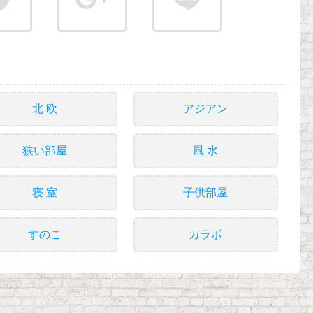
北 欧
アジアン
狭い部屋
風 水
寝 室
子供部屋
すのこ
カラボ